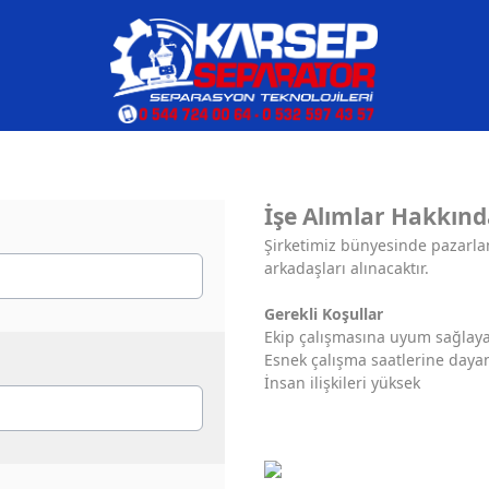
İşe Alımlar Hakkınd
Şirketimiz bünyesinde pazarla
arkadaşları alınacaktır.
Gerekli Koşullar
Ekip çalışmasına uyum sağlay
Esnek çalışma saatlerine dayan
İnsan ilişkileri yüksek