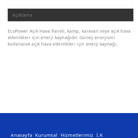
Açıklama
EcoPower Açık Hava Paneli, kamp, karavan veya açık hava
etkinlikleri için enerji kaynağıdır. Güneş enerjisini
kullanarak açık hava etkinlikleri için enerji kaynağı.
Anasayfa
Kurumsal
Hizmetlerimiz
İ.K