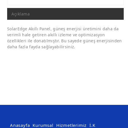
Açıklama
SolarEdge Akıllı Panel, güneş enerjisi üretimini daha da
verimli hale getiren akıllı izleme ve optimizasyon
özellikleri ile donatılmıştır. Bu sayede güneş enerjisinden
daha fazla fayda sağlayabilirsiniz.
Anasayfa
Kurumsal
Hizmetlerimiz
İ.K